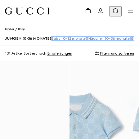
Kinder
Baby
JUNGEN (0-36 MONATE)
Baby (0-12 monate)
Mädchen (0-36 monate)
Baby
131 Artikel
Sortiert nach
Empfehlungen
Filtern und sortieren