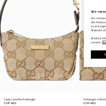
Wir verw
Wir verwen
die Nutzung
zu ermöglic
Website st
Weitere In
unserer
Co
Lady Lunetta Anhänger
Anhänger in Bos
CHF 480
CHF 480