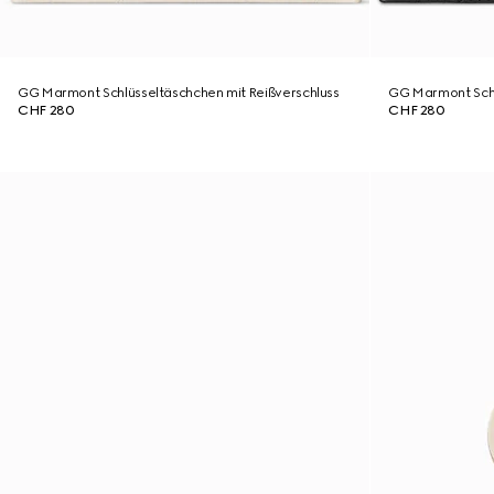
GG Marmont Schlüsseltäschchen mit Reißverschluss
GG Marmont Schl
CHF 280
CHF 280