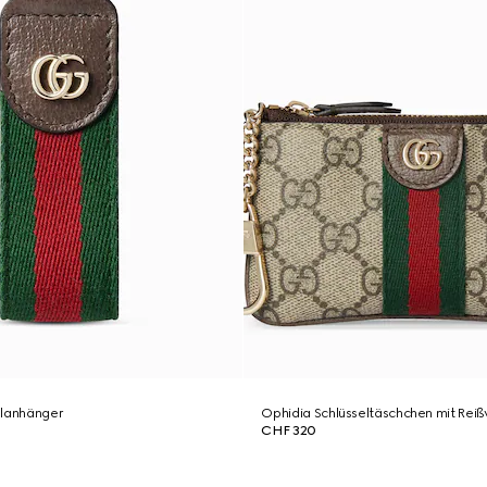
elanhänger
Ophidia Schlüsseltäschchen mit Reiß
CHF 320