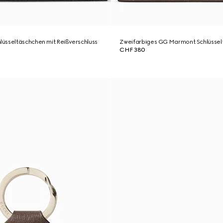
üsseltäschchen mit Reißverschluss
Zweifarbiges GG Marmont Schlüssel
CHF 380