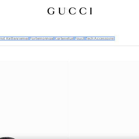
 mit Kettenriemen
Portemonnaie
Kartenetuis
Pouch
Tech Accessoires