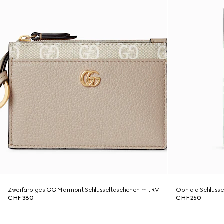
Zweifarbiges GG Marmont Schlüsseltäschchen mit RV
Ophidia Schlüss
CHF 380
CHF 250