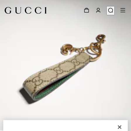
1
/
3