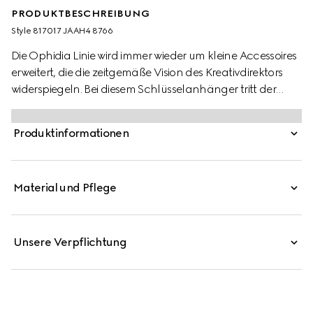
PRODUKTBESCHREIBUNG
Style ‎817017 JAAH4 8766
Die Ophidia Linie wird immer wieder um kleine Accessoires
erweitert, die die zeitgemäße Vision des Kreativdirektors
widerspiegeln. Bei diesem Schlüsselanhänger tritt der
GG Supreme-Canvas in einer Variante in Beige und
Dunkelbraun in Erscheinung.
Produktinformationen
Material und Pflege
Unsere Verpflichtung