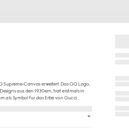
 GG Supreme-Canvas erweitert. Das GG Logo,
esigns aus den 1930ern, trat erstmals in
em als Symbol für das Erbe von Gucci