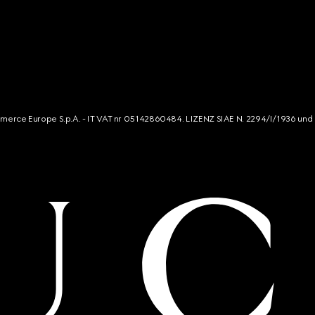
mmerce Europe S.p.A. - IT VAT nr 05142860484. LIZENZ SIAE N. 2294/I/1936 und