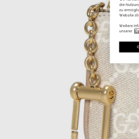
die Nutzung
zu ermöglic
Website st
Weitere In
unserer
Co