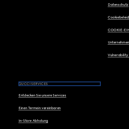
Datenschutz
Cookiebeleid
COOKIE-EI
Unternehmen
Vulnerability
GUCCI SERVICES
Entdecken Sie unsere Services
Einen Termein vereinbaren
In-Store Abholung