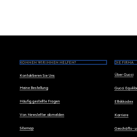
Footer
KÖNNEN WIR IHNEN HELFEN?
DIE FIRMA
Über Gucci
Kontaktieren Sie Uns
Meine Bestellung
Gucci Equili
Häufig gestellte Fragen
Ethikkodex
Von Newsletter abmelden
Karriere
Sitemap
Geschäfts- 