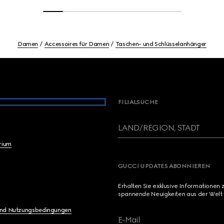
Damen
Accessoires für Damen
Taschen- und Schlüsselanhänger
FILIALSUCHE
LAND/REGION, STADT
brium
GUCCI UPDATES ABONNIEREN
Erhalten Sie exklusive Informationen 
spannende Neuigkeiten aus der Welt 
und Nutzungsbedingungen
E-Mail