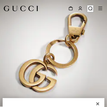
1
/
2