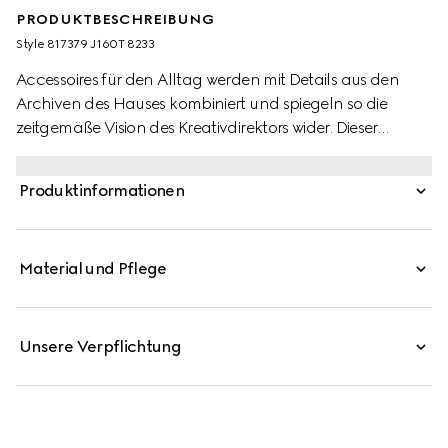
PRODUKTBESCHREIBUNG
Style ‎817379 J160T 8233
Accessoires für den Alltag werden mit Details aus den
Archiven des Hauses kombiniert und spiegeln so die
zeitgemäße Vision des Kreativdirektors wider. Dieser
Schlüsselanhänger aus goldfarbenem Metall erhält
durch das symbolträchtige Doppel G den letzten Schliff.
Produktinformationen
Material und Pflege
Unsere Verpflichtung