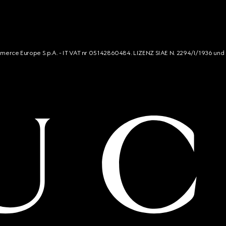
mmerce Europe S.p.A. - IT VAT nr 05142860484. LIZENZ SIAE N. 2294/I/1936 und