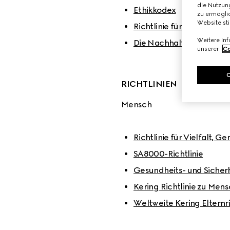
die Nutzung
Ethikkodex
zu ermöglic
Website st
Richtlinie für Unterneh
Weitere In
Die Nachhaltigkeitsprinz
unserer
Co
RICHTLINIEN
Mensch
Richtlinie für Vielfalt, G
SA8000-Richtlinie
Gesundheits- und Sicherhe
Kering Richtlinie zu Men
Weltweite Kering Elternri