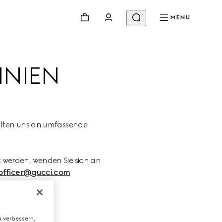
MENU
INIEN
alten uns an umfassende 
 werden, wenden Sie sich an 
officer@gucci.com
 verbessern,