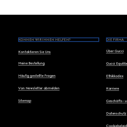
Footer
KÖNNEN WIR IHNEN HELFEN?
DIE FIRMA
Über Gucci
Kontaktieren Sie Uns
Meine Bestellung
Gucci Equili
Häufig gestellte Fragen
Ethikkodex
Von Newsletter abmelden
Karriere
Sitemap
Geschäfts- 
Datenschutz
Cookiebeleid