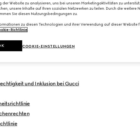
 der Website zu analysieren, uns bei unseren Marketingaktivitäten zu unterstü
hen, unsere Inhalte auf Ihren sozialen Netzwerken zu teilen. Durch die weitere 
immen Sie diesen Nutzungsbedingungen zu.
mensnachhaltigkeit und -verantwortung
formationen zu diesen Technologien und ihrer Verwendung auf dieser Website fi
ipien von Gucci
okie-Richtlinie
.
OK
COOKIE-EINSTELLUNGEN
erechtigkeit und Inklusion bei Gucci
itsrichtlinie
schenrechten
chtlinie