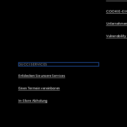
COOKIE-EI
Unternehmen
Vulnerability
GUCCI SERVICES
Entdecken Sie unsere Services
Einen Termein vereinbaren
In-Store Abholung