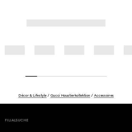
Décor & Lifestyle
Gucci Haustierkollektion
Accessoires
Footer
FILIALSUCHE