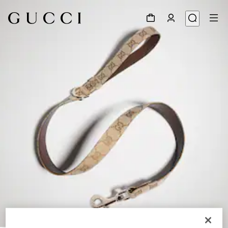
1
/
3