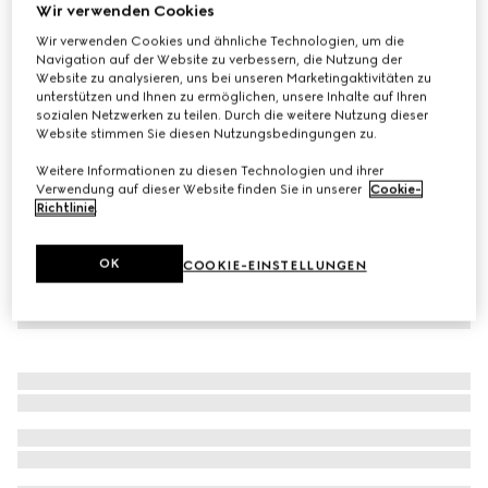
Wir verwenden Cookies
Mit Initialen personalisieren
Leine für große Haustiere
Wir verwenden Cookies und ähnliche Technologien, um die
Navigation auf der Website zu verbessern, die Nutzung der
CHF 410
Website zu analysieren, uns bei unseren Marketingaktivitäten zu
Varianten
sandfarbener und brauner GG Canvas
unterstützen und Ihnen zu ermöglichen, unsere Inhalte auf Ihren
sozialen Netzwerken zu teilen. Durch die weitere Nutzung dieser
Website stimmen Sie diesen Nutzungsbedingungen zu.
Weitere Informationen zu diesen Technologien und ihrer
Verwendung auf dieser Website finden Sie in unserer
Cookie-
Richtlinie
.
OK
COOKIE-EINSTELLUNGEN