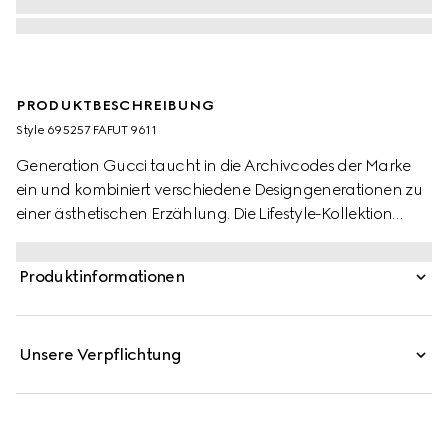
PRODUKTBESCHREIBUNG
Style ‎695257 FAFUT 9611
Generation Gucci taucht in die Archivcodes der Marke
ein und kombiniert verschiedene Designgenerationen zu
einer ästhetischen Erzählung. Die Lifestyle-Kollektion
interpretiert weiterhin emblematische Motive neu, indem
sie prächtige Materialien, komplexe Handwerkskunst und
Produktinformationen
satte Farben verwendet, wie das charakteristische GG
auf diesem Stil.
Unsere Verpflichtung