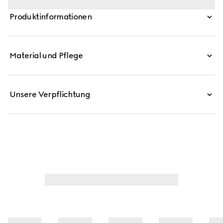
Die Metallveredelungen des emblematischen Tigerkopfes
Produktinformationen
und des neuen Kettenriemens ergänzen jede Stilvariation
für eine einzigartige Note. Diese Silhouette ist aus
charakteristischem GG Canvas gefertigt.
Material und Pflege
Unsere Verpflichtung