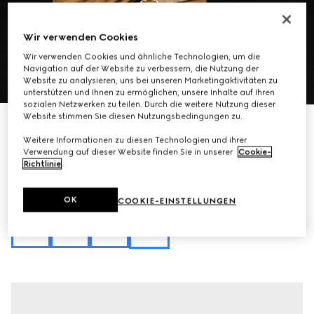
Wir verwenden Cookies
Wir verwenden Cookies und ähnliche Technologien, um die
Navigation auf der Website zu verbessern, die Nutzung der
1
/
11
Website zu analysieren, uns bei unseren Marketingaktivitäten zu
unterstützen und Ihnen zu ermöglichen, unsere Inhalte auf Ihren
sozialen Netzwerken zu teilen. Durch die weitere Nutzung dieser
Website stimmen Sie diesen Nutzungsbedingungen zu.
Mit Initialen personalisieren
Mittelgroße Dionysus Schultertasche
Weitere Informationen zu diesen Technologien und ihrer
CHF 2,590
Verwendung auf dieser Website finden Sie in unserer
Cookie-
Varianten
sandfarbener und brauner GG Canvas
Richtlinie
.
OK
COOKIE-EINSTELLUNGEN