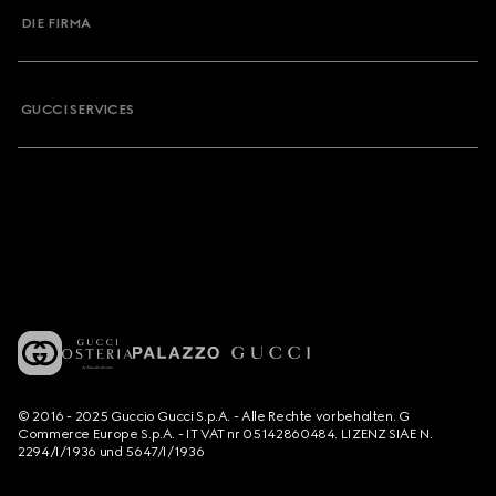
DIE FIRMA
GUCCI SERVICES
© 2016 - 2025 Guccio Gucci S.p.A. - Alle Rechte vorbehalten. G
Commerce Europe S.p.A. - IT VAT nr 05142860484. LIZENZ SIAE N.
2294/I/1936 und 5647/I/1936