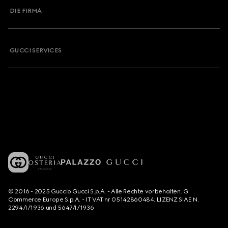
DIE FIRMA
GUCCI SERVICES
© 2016 - 2025 Guccio Gucci S.p.A. - Alle Rechte vorbehalten. G
Commerce Europe S.p.A. - IT VAT nr 05142860484. LIZENZ SIAE N.
2294/I/1936 und 5647/I/1936