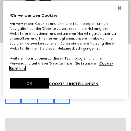
Wir verwenden Cookies
Wir verwenden Cookies und ähnliche Technologien, um die
Navigation auf der Website zu verbessern, die Nutzung der
1
/
10
Website zu analysieren, uns bei unseren Marketingaktivitäten zu
unterstützen und Ihnen zu ermöglichen, unsere Inhalte auf Ihren
sozialen Netzwerken zu teilen. Durch die weitere Nutzung dieser
Website stimmen Sie diesen Nutzungsbedingungen zu.
Mit Initialen personalisieren
Mittelgroße Dionysus Schultertasche
Weitere Informationen zu diesen Technologien und ihrer
CHF 2,790
Verwendung auf dieser Website finden Sie in unserer
Cookie-
Varianten
Rotes Leder
Richtlinie
.
OK
COOKIE-EINSTELLUNGEN