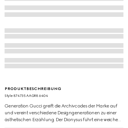
PRODUKTBESCHREIBUNG
Style ‎874735 AAGR8 6404
Generation Gucci greift die Archivcodes der Marke auf
und vereint verschiedene Designgenerationen zu einer
ästhetischen Erzählung. Der Dionysus führt eine weiche
Zwickelkonstruktion und zweifarbige Metallteile ein. Die