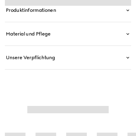
Metallausführungen des emblematischen Tigerkopfes
Produktinformationen
und des neuen Kettenriemens ergänzen jede Stilvariation
für eine einzigartige Note.
Material und Pflege
Unsere Verpflichtung