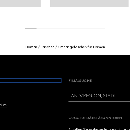
Damen
Taschen
Umhängetaschen für Damen
FILIALSUCHE
LAND/REGION, STADT
brium
GUCCI UPDATES ABONNIEREN
Erhalten Sie exklusive Informationen 