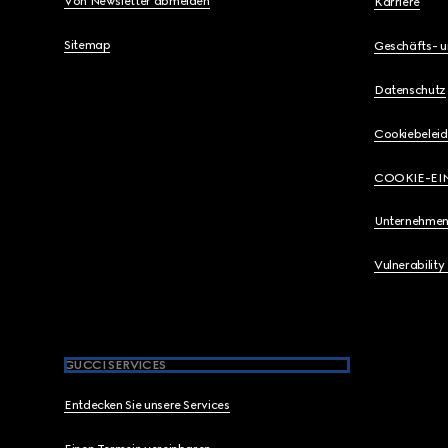
Von Newsletter abmelden
Karriere
Sitemap
Geschäfts- 
Datenschutz
Cookiebeleid
COOKIE-EI
Unternehmen
Vulnerability
GUCCI SERVICES
Entdecken Sie unsere Services