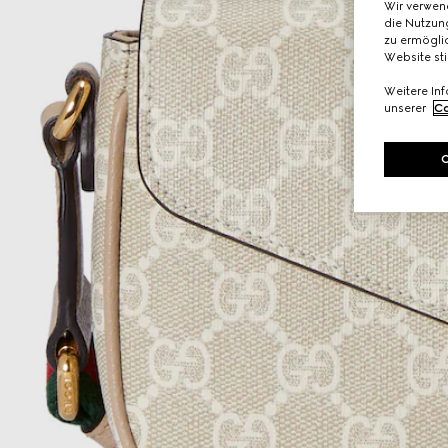
Wir verwen
die Nutzung
zu ermöglic
Website st
Weitere In
unserer
Co