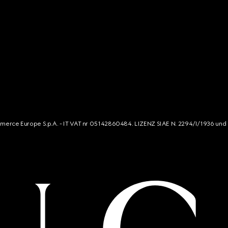
mmerce Europe S.p.A. - IT VAT nr 05142860484. LIZENZ SIAE N. 2294/I/1936 und