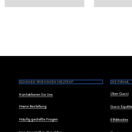
Footer
KÖNNEN WIR IHNEN HELFEN?
DIE FIRMA
Über Gucci
Kontaktieren Sie Uns
Meine Bestellung
Gucci Equili
Häufig gestellte Fragen
Ethikkodex