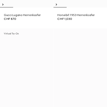
Gucci Lugano Herrenloafer
Horsebit 1953 Herrenloafer
CHF 870
CHF 1,030
Virtual Try-On