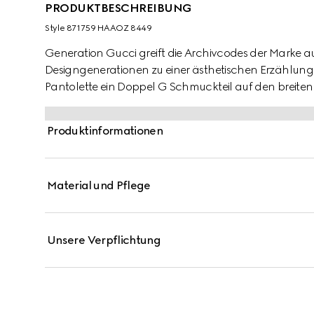
PRODUKTBESCHREIBUNG
Style ‎871759 HAAOZ 8449
Generation Gucci greift die Archivcodes der Marke a
Designgenerationen zu einer ästhetischen Erzählung. I
Pantolette ein Doppel G Schmuckteil auf den breiten 
Sitz sorgen. Komplettiert durch eine geprägte GG Lede
charakteristisches Design mit müheloser Leichtigkeit.
Produktinformationen
Material und Pflege
Unsere Verpflichtung