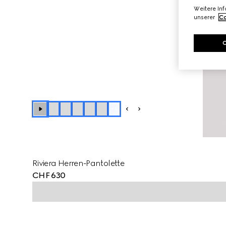
Weitere In
unserer
Co
+
4
Riviera Herren-Pantolette
CHF 630