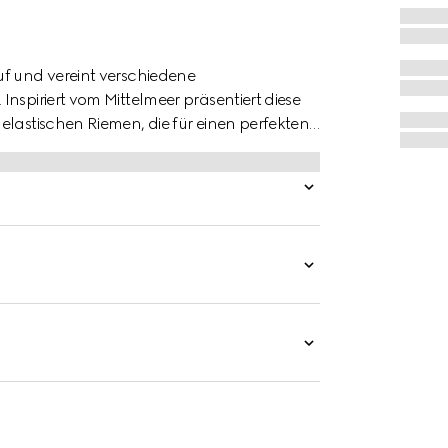
uf und vereint verschiedene
nspiriert vom Mittelmeer präsentiert diese
elastischen Riemen, die für einen perfekten
reinlegesohle, verbindet dieser Stil