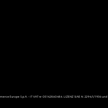
mmerce Europe S.p.A. - IT VAT nr 05142860484. LIZENZ SIAE N. 2294/I/1936 und