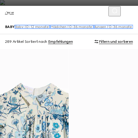
Kinder
BABY
Baby (0-12 monate)
Mädchen (0-36 monate)
Jungen (0-36 monate)
Ba
289 Artikel
Sortiert nach
Empfehlungen
Filtern und sortieren