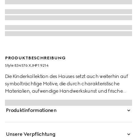
PRODUKTBESCHREIBUNG
Style ‎834576 XJHP1 9214
Die Kinderkollektion des Hauses setzt auch weiterhin auf
symbolträchtige Motive, die durch charakteristische
Materialien, aufwendige Handwerkskunst und frische
Farben neu interpretiert werden. Highlight dieses Baby-T-
Shirts aus Baumwolljersey ist das Artwork mit einer
Produktinformationen
niedlichen Figur aus der Welt von MR. MEN™ LITTLE
MISS™.
Unsere Verpflichtung