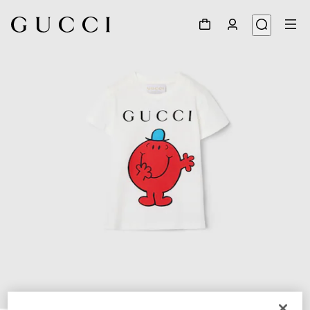
1
/
3