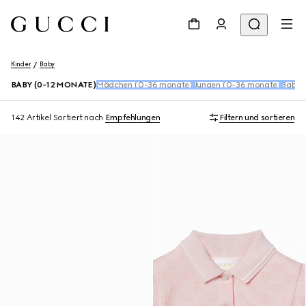
Kinder
Baby
BABY (0-12 MONATE)
Mädchen (0-36 monate)
Jungen (0-36 monate)
Baby 
142 Artikel
Sortiert nach
Empfehlungen
Filtern und sortieren