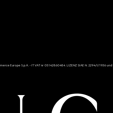
mmerce Europe S.p.A. - IT VAT nr 05142860484. LIZENZ SIAE N. 2294/I/1936 und