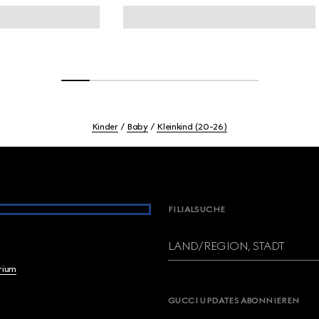
Kinder
Baby
Kleinkind (20-26)
FILIALSUCHE
LAND/REGION, STADT
brium
GUCCI UPDATES ABONNIEREN