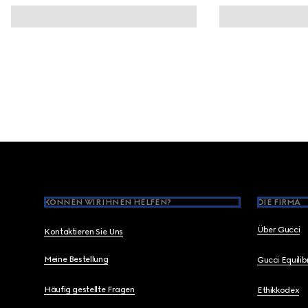
Footer
KÖNNEN WIR IHNEN HELFEN?
DIE FIRMA
Über Gucci
Kontaktieren Sie Uns
Meine Bestellung
Gucci Equili
Häufig gestellte Fragen
Ethikkodex