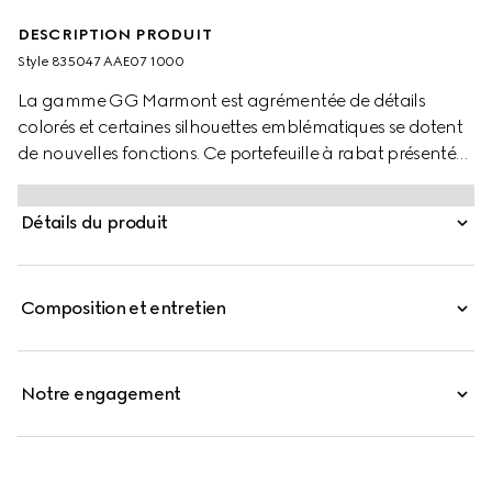
DESCRIPTION PRODUIT
Style ‎835047 AAE07 1000
La gamme GG Marmont est agrémentée de détails
colorés et certaines silhouettes emblématiques se dotent
de nouvelles fonctions. Ce portefeuille à rabat présenté
dans un cuir lisse semi-brillant est rehaussé d’un détail
Double G couleur métal palladié.
Détails du produit
Composition et entretien
Notre engagement