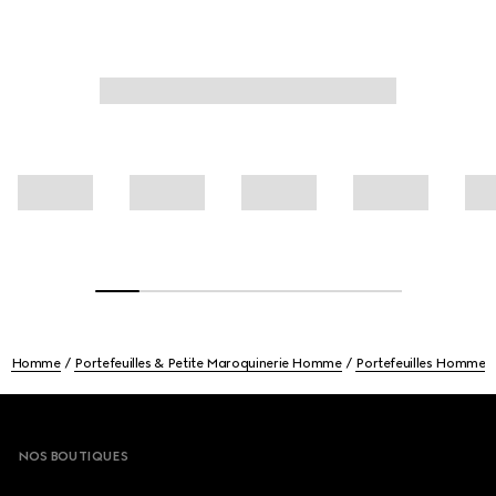
Homme
Portefeuilles & Petite Maroquinerie Homme
Portefeuilles Homme
Footer
NOS BOUTIQUES