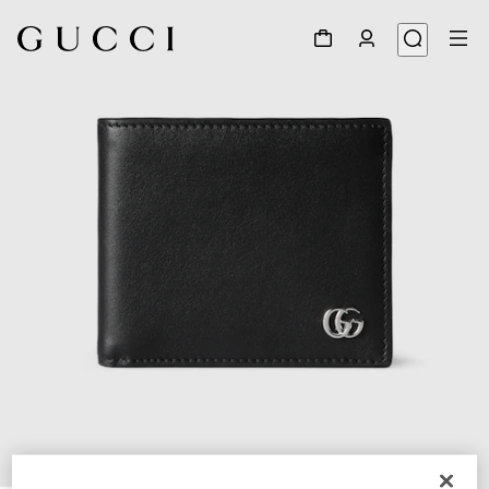
1
/
5