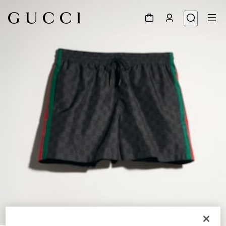
1
/
4