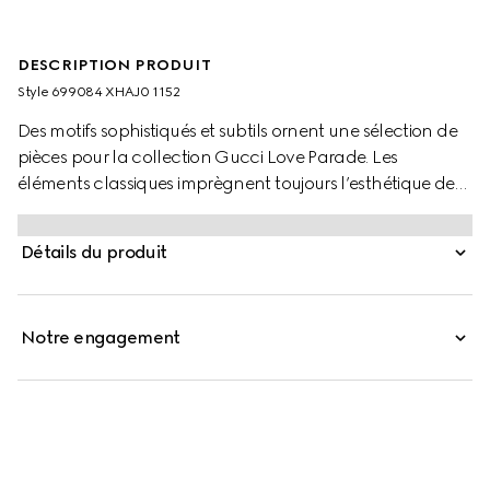
DESCRIPTION PRODUIT
Style ‎699084 XHAJ0 1152
Des motifs sophistiqués et subtils ornent une sélection de
pièces pour la collection Gucci Love Parade. Les
éléments classiques imprègnent toujours l’esthétique de
la Maison, se mêlant harmonieusement au style
contemporain pour créer une garde-robe modernisée,
Détails du produit
mais jamais démodée. Ce short en nylon présente un
imprimé GG sur toute la surface et une taille élastique.
Notre engagement