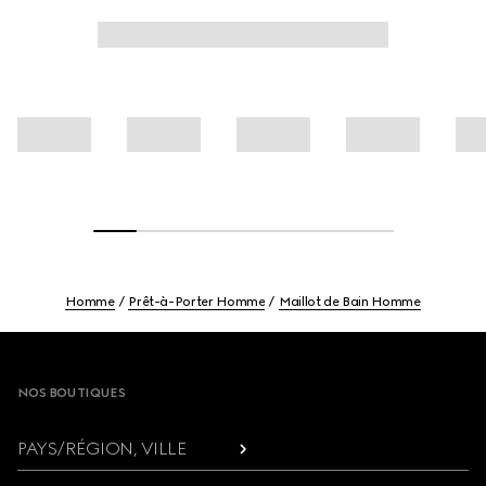
Homme
Prêt-à-Porter Homme
Maillot de Bain Homme
Footer
NOS BOUTIQUES
PAYS/RÉGION, VILLE