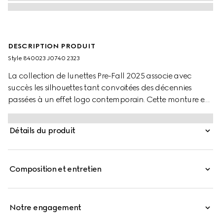
DESCRIPTION PRODUIT
Style ‎840023 J0740 2323
La collection de lunettes Pre-Fall 2025 associe avec
succès les silhouettes tant convoitées des décennies
passées à un effet logo contemporain. Cette monture en
acétate couleur écaille de tortue foncée est ornée d’un
détail GG enlacés et d’un logo Gucci gravé.
Détails du produit
Composition et entretien
Notre engagement