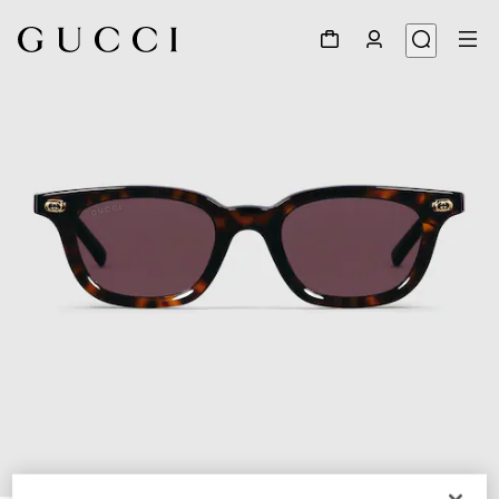
1
/
4