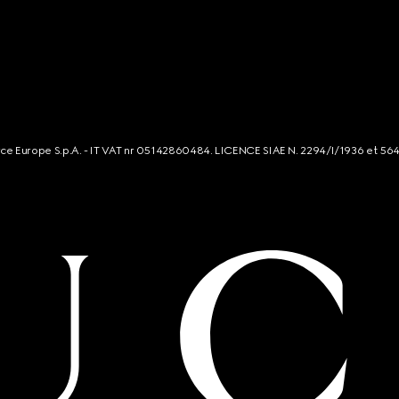
rce Europe S.p.A. - IT VAT nr 05142860484. LICENCE SIAE N. 2294/I/1936 et 56