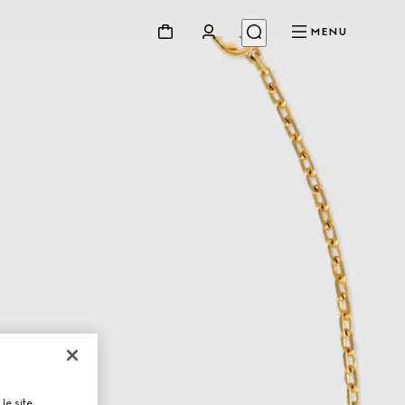
MENU
le site,