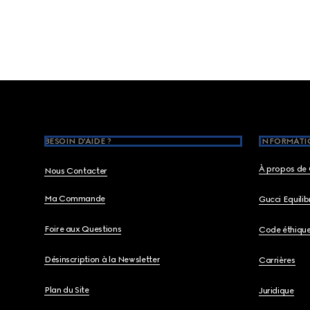
Footer
BESOIN D'AIDE ?
INFORMATIO
À propos de 
Nous Contacter
Ma Commande
Gucci Equili
Foire aux Questions
Code éthiqu
Désinscription à la Newsletter
Carrières
Plan du Site
Juridique