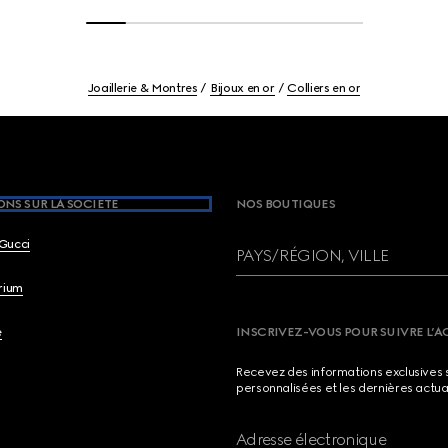
Joaillerie & Montres
Bijoux en or
Colliers en or
NS SUR LA SOCIETE
NOS BOUTIQUES
Gucci
PAYS/RÉGION, VILLE
brium
e
INSCRIVEZ-VOUS POUR SUIVRE L’A
Recevez des informations exclusives 
personnalisées et les dernières actua
Adresse électronique