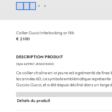
Collier Gucci Interlocking or 18k
€ 2.100
DESCRIPTION PRODUIT
Style ‎629901 J8500 8000
Ce collier chaîne en or jaune est agrémenté de fine
les années 60, ce symbole emblématique représente le
Guccio Gucci, et a été depuis décliné dans un large év
Détails du produit