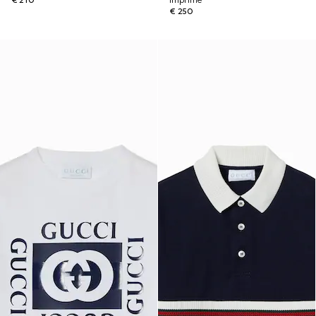
€ 210
imprimé
€ 250