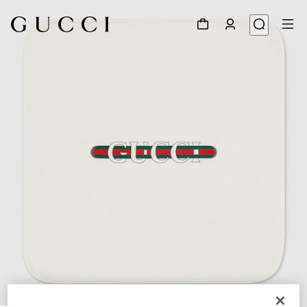
1
/
2