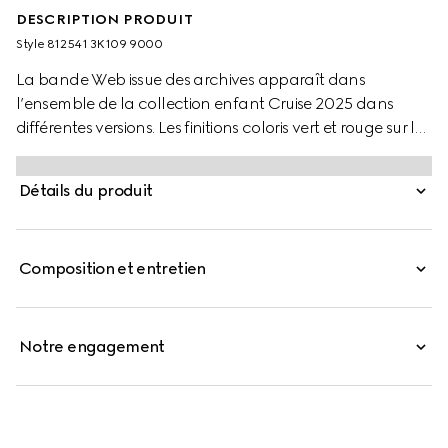
DESCRIPTION PRODUIT
Style ‎812541 3K109 9000
La bande Web issue des archives apparaît dans
l’ensemble de la collection enfant Cruise 2025 dans
différentes versions. Les finitions coloris vert et rouge sur les
pièces de prêt-à-porter, les chaussures et les accessoires
donnent une allure sportive, adaptée à chaque
Détails du produit
aventure. Cette couverture pour bébé en coton blanc
arbore un imprimé bande Web Gucci.
Composition et entretien
Notre engagement