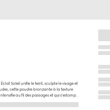
at Soleil unifie le teint, sculpte le visage et
udes, cette poudre bronzante à la texture
tensifie au fil des passages et qui s’estompe
 et longue tenue. Cette poudre crémeuse au
que vous trouverez dans le précieux