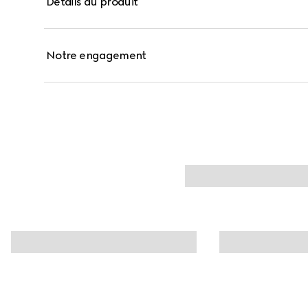
Détails du produit
poudrier bleu aqua.
Notre engagement