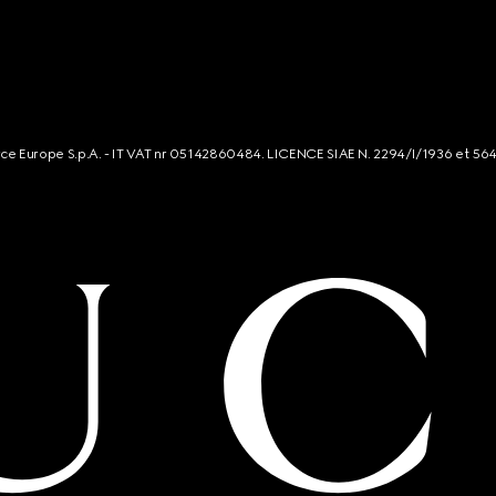
rce Europe S.p.A. - IT VAT nr 05142860484. LICENCE SIAE N. 2294/I/1936 et 56