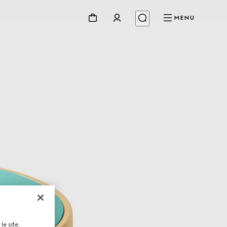
MENU
le site,