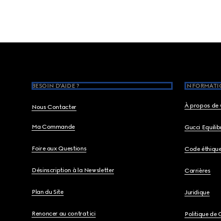
Footer
BESOIN D'AIDE ?
INFORMATIO
À propos de 
Nous Contacter
Ma Commande
Gucci Equili
Foire aux Questions
Code éthiqu
Désinscription à la Newsletter
Carrières
Plan du Site
Juridique
Renoncer au contrat ici
Politique de 