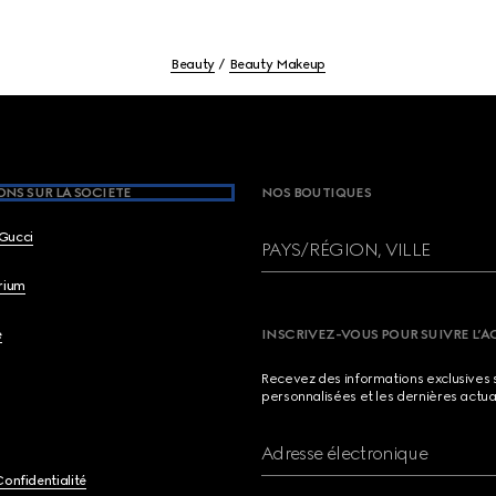
Beauty
Beauty Makeup
NS SUR LA SOCIETE
NOS BOUTIQUES
Gucci
PAYS/RÉGION, VILLE
brium
e
INSCRIVEZ-VOUS POUR SUIVRE L’A
Recevez des informations exclusives 
personnalisées et les dernières actua
Adresse électronique
Confidentialité