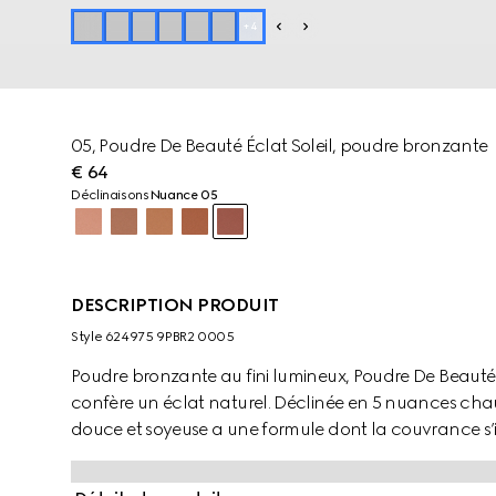
+
4
05, Poudre De Beauté Éclat Soleil, poudre bronzante
€ 64
Déclinaisons
Nuance 05
DESCRIPTION PRODUIT
Style ‎624975 9PBR2 0005
Poudre bronzante au fini lumineux, Poudre De Beauté Écl
confère un éclat naturel. Déclinée en 5 nuances cha
douce et soyeuse a une formule dont la couvrance s’in
facilement, pour un maquillage naturel, confortable
délicat parfum s’applique avec un pinceau biseauté, 