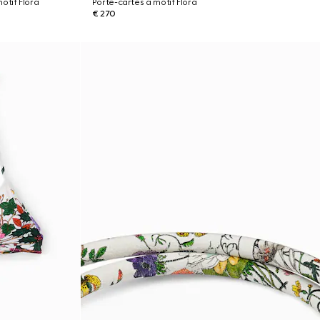
otif Flora
Porte-cartes à motif Flora
€ 270