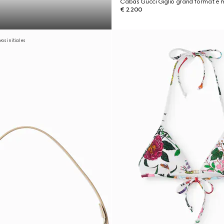
Cabas Gucci Giglio grand format è m
€ 2.200
os initiales