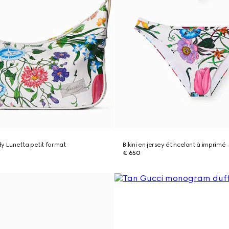
y Lunetta petit format
Bikini en jersey étincelant à imprimé
€ 650