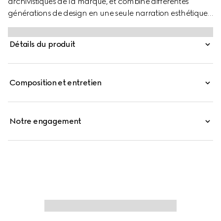
archivistiques de la marque, et combine différentes
générations de design en une seule narration esthétique.
La forme inspirée du cabas polyvalente mais élégante de
Gucci Giglio en fait un compagnon essentiel. Ce style est
Détails du produit
confectionné dans un filet coloré à imprimé fleuri, avec
des finitions en cuir pour plus de raffinement.
Composition et entretien
Notre engagement