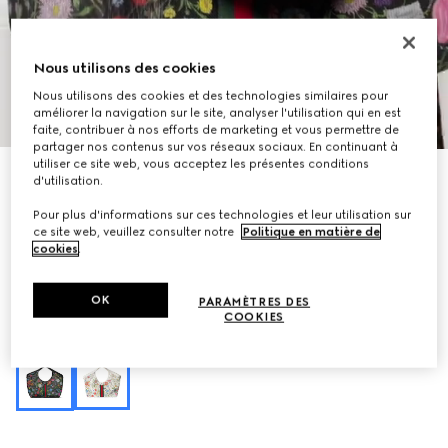
Nous utilisons des cookies
Nous utilisons des cookies et des technologies similaires pour
1
/
10
améliorer la navigation sur le site, analyser l'utilisation qui en est
faite, contribuer à nos efforts de marketing et vous permettre de
partager nos contenus sur vos réseaux sociaux. En continuant à
utiliser ce site web, vous acceptez les présentes conditions
À personnaliser avec vos initiales
d'utilisation.
Cabas Gucci Giglio grand format è motif Flora
€ 2.200
Pour plus d'informations sur ces technologies et leur utilisation sur
ce site web, veuillez consulter notre
Politique en matière de
Déclinaisons
résille noir et multicolore à imprimé Flora
cookies
.
OK
PARAMÈTRES DES
COOKIES