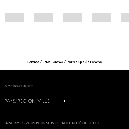
Femme
Sacs Femme
Portés Épaule Femme
Footer
NOS BOUTIQUES
PAYS/RÉGION, VILLE
INSCRIVEZ-VOUS POUR SUIVRE L’ACTUALITÉ DE GUCCI