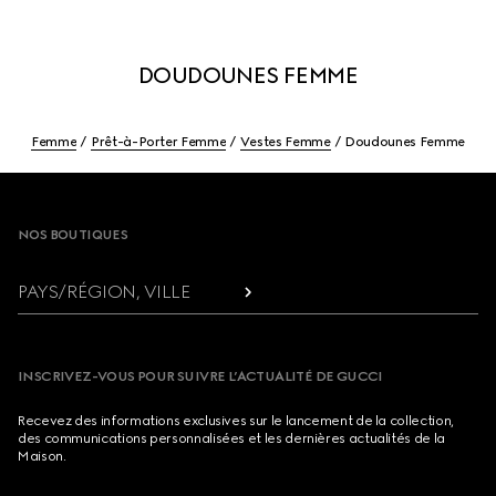
DOUDOUNES FEMME
Femme
Prêt-à-Porter Femme
Vestes Femme
Doudounes Femme
Footer
NOS BOUTIQUES
PAYS/RÉGION, VILLE
INSCRIVEZ-VOUS POUR SUIVRE L’ACTUALITÉ DE GUCCI
Recevez des informations exclusives sur le lancement de la collection,
des communications personnalisées et les dernières actualités de la
Maison.