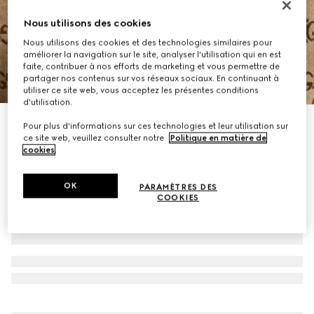
Nous utilisons des cookies
Nous utilisons des cookies et des technologies similaires pour
améliorer la navigation sur le site, analyser l'utilisation qui en est
faite, contribuer à nos efforts de marketing et vous permettre de
partager nos contenus sur vos réseaux sociaux. En continuant à
1
/
8
utiliser ce site web, vous acceptez les présentes conditions
d'utilisation.
Veste bouffante en toile GG
Pour plus d'informations sur ces technologies et leur utilisation sur
ce site web, veuillez consulter notre
Politique en matière de
€ 3.200
cookies
.
OK
PARAMÈTRES DES
COOKIES