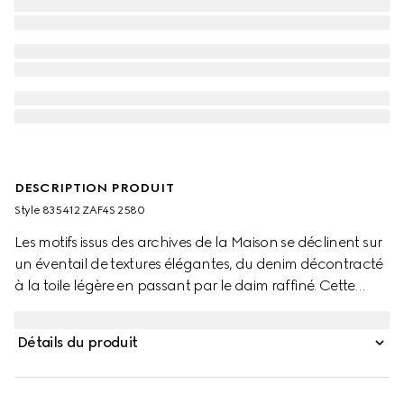
DESCRIPTION PRODUIT
Style ‎835412 ZAF4S 2580
Les motifs issus des archives de la Maison se déclinent sur
un éventail de textures élégantes, du denim décontracté
à la toile légère en passant par le daim raffiné. Cette
veste bouffante en toile GG se caractérise par des
finitions en maille et un cordon élastique à la taille.
Détails du produit