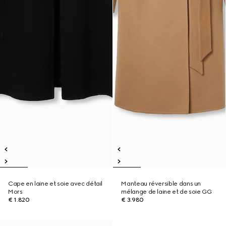
Cape en laine et soie avec détail
Manteau réversible dans un
Mors
mélange de laine et de soie GG
€ 1.820
€ 3.980