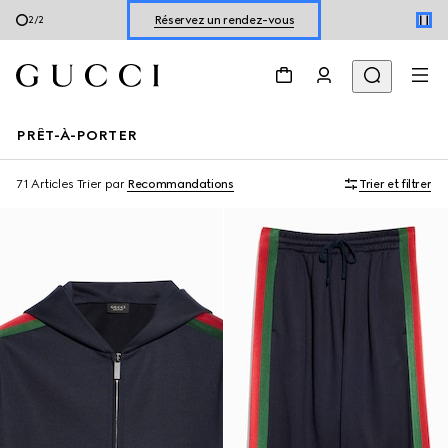
Découvrir les chaussures pour l’été
1
/
2
Réservez un rendez-vous
Découvrir les chaussures pour l’été
PRÊT-À-PORTER
71 Articles
Trier par
Recommandations
Trier et filtrer