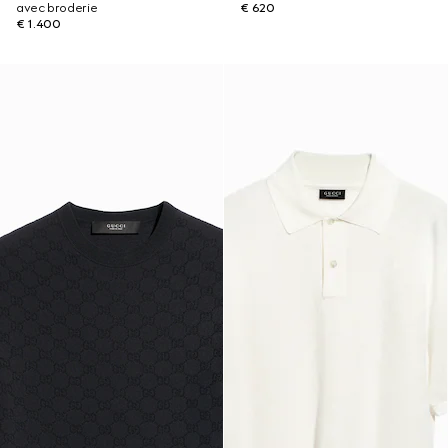
avec broderie
€ 620
€ 1.400