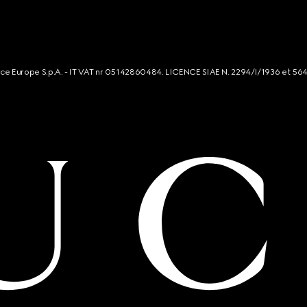
rce Europe S.p.A. - IT VAT nr 05142860484. LICENCE SIAE N. 2294/I/1936 et 56