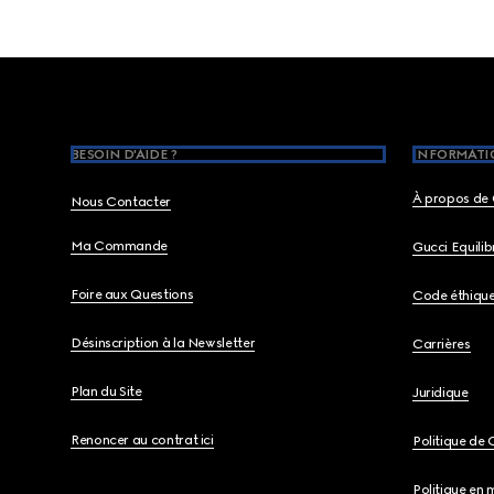
Footer
BESOIN D'AIDE ?
INFORMATIO
À propos de 
Nous Contacter
Ma Commande
Gucci Equili
Foire aux Questions
Code éthiqu
Désinscription à la Newsletter
Carrières
Plan du Site
Juridique
Renoncer au contrat ici
Politique de 
Politique en 