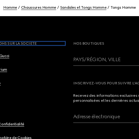
Homme
Chaussures Homme
Sandales et Tongs Homme
Tongs Homme
NS SUR LA SOCIETE
NOS BOUTIQUES
Gucci
PAYS/RÉGION, VILLE
brium
e
INSCRIVEZ-VOUS POUR SUIVRE L’A
Recevez des informations exclusives 
personnalisées et les dernières actua
Adresse électronique
Confidentialité
matière de Cookies