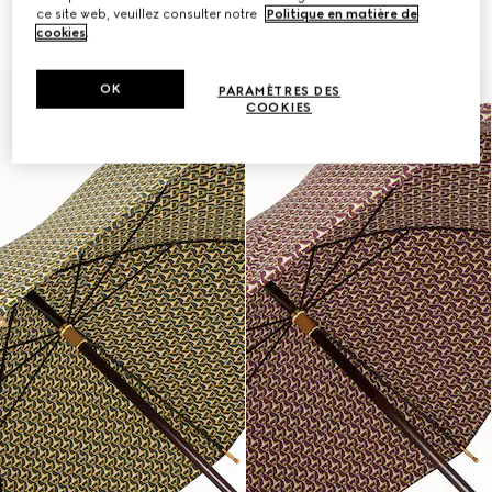
imprimé Gucci Flora
Flora
ce site web, veuillez consulter notre
Politique en matière de
€ 630
€ 850
cookies
.
OK
PARAMÈTRES DES
COOKIES