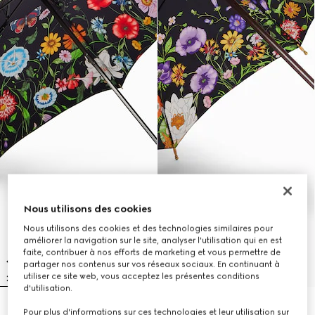
Nous utilisons des cookies
Nous utilisons des cookies et des technologies similaires pour
améliorer la navigation sur le site, analyser l'utilisation qui en est
faite, contribuer à nos efforts de marketing et vous permettre de
partager nos contenus sur vos réseaux sociaux. En continuant à
utiliser ce site web, vous acceptez les présentes conditions
d'utilisation.
Parapluie pliable en nylon à
Parapluie en nylon à imprimé
Pour plus d'informations sur ces technologies et leur utilisation sur