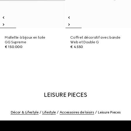
Mallette à bijoux en toile
Coffret décoratif avec bande
GG Supreme
Web et Double G
€ 150.000
€ 4.550
LEISURE PIECES
Décor & Lifestyle
Lifestyle
Accessoires de loisirs
Leisure Pieces
Footer