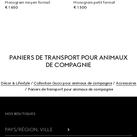
Monogram moyen format
Monogram petit format
€ 1.650
€ 1.500
PANIERS DE TRANSPORT POUR ANIMAUX
DE COMPAGNIE
Décor & Lifestyle
Collection Gucci pour animaux de compagnie
Accessoires
Paniers de transport pour animaux de compagnie
Footer
NOS BOUTIQUES
PAYS/RÉGION, VILLE