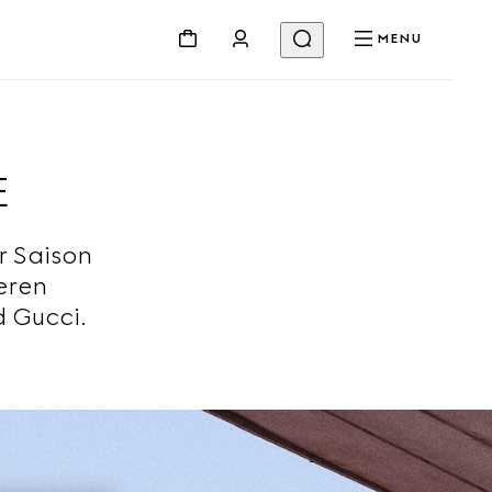
MENU
E
r Saison
eren
d Gucci.