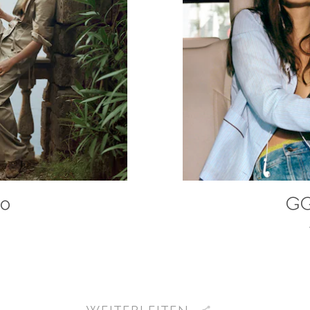
do
GG