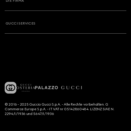
DIE FIRMA
GUCCI SERVICES
© 2016 - 2025 Guccio Gucci S.p.A. - Alle Rechte vorbehalten. G
Commerce Europe S.p.A. - IT VAT nr 05142860484. LIZENZ SIAE N.
2294/I/1936 und 5647/I/1936