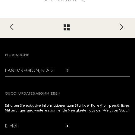
Footer
FILIALSUCHE
LAND/REGION, STADT
GUCCI UPDATES ABONNIEREN
Erhalten Sie exklusive Informationen zum Start der Kollektion, persönliche
Mitteilungen und weitere spannende Neuigkeiten aus der Welt von Gucci.
E-Mail