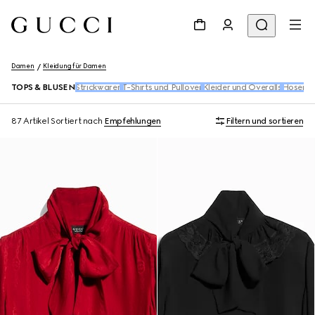
Damen
Kleidung für Damen
TOPS & BLUSEN​
Strickwaren
T-Shirts und Pullover
Kleider und Overalls
Hosen &
87 Artikel
Sortiert nach
Empfehlungen
Filtern und sortieren