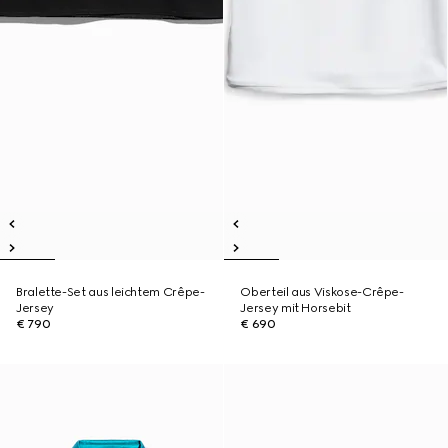
Bralette-Set aus leichtem Crêpe-
Oberteil aus Viskose-Crêpe-
Jersey
Jersey mit Horsebit
€ 790
€ 690