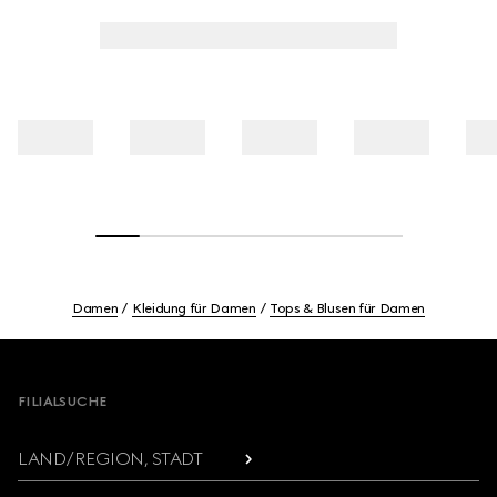
Damen
Kleidung für Damen
Tops & Blusen für Damen
Footer
FILIALSUCHE
LAND/REGION, STADT