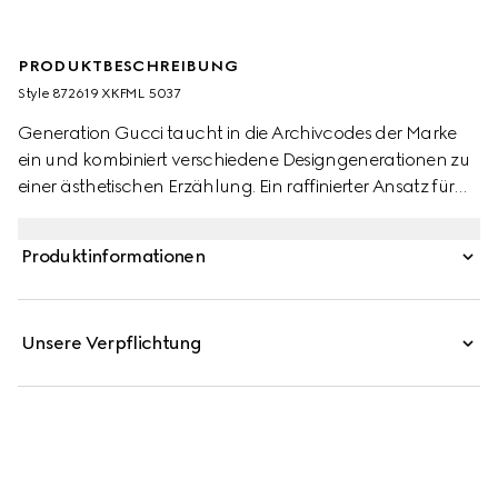
PRODUKTBESCHREIBUNG
Style ‎872619 XKFML 5037
Generation Gucci taucht in die Archivcodes der Marke
ein und kombiniert verschiedene Designgenerationen zu
einer ästhetischen Erzählung. Ein raffinierter Ansatz für
Strickmode spricht für eine mühelose Raffinesse, die im
Mittelpunkt der Kollektion steht. Dieses V-Ausschnitt-Top
Produktinformationen
aus feiner geflochtener Baumwollviskose wird durch
einen Rüschenbesatz und Spitze veredelt, die einen
zarten Touch hinzufügen.
Unsere Verpflichtung