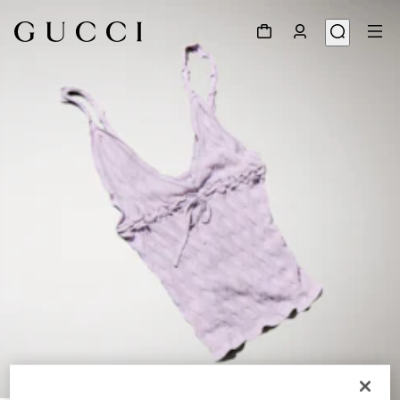
1
/
6