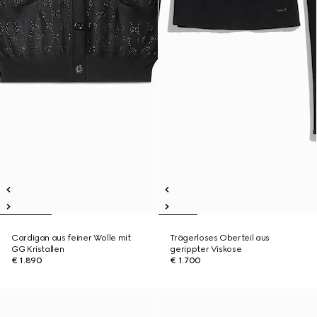
Cardigan aus feiner Wolle mit
Trägerloses Oberteil aus
GG Kristallen
gerippter Viskose
€ 1.890
€ 1.700