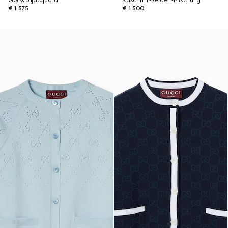
GG Wolljacquard
Kaschmir-Seiden-Mischung
€ 1.575
€ 1.500