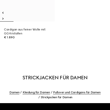
Cardigan aus feiner Wolle mit
GG Kristallen
€ 1.890
STRICKJACKEN FÜR DAMEN
Damen
Kleidung für Damen
Pullover und Cardigans für Damen
Strickjacken für Damen
Footer