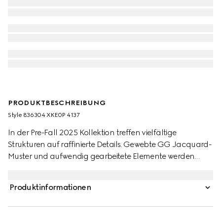
PRODUKTBESCHREIBUNG
Style ‎836304 XKE0P 4137
In der Pre-Fall 2025 Kollektion treffen vielfältige
Strukturen auf raffinierte Details. Gewebte GG Jacquard-
Muster und aufwendig gearbeitete Elemente werden
kontinuierlich weiterentwickelt und passen sich so dem
Wechsel der Jahreszeiten an. Dieser Cardigan ist mit
Produktinformationen
einem durchgehenden GG Motiv versehen, während die
kontrastierenden weißen Abschlüsse für ein elegantes
Finish sorgen.