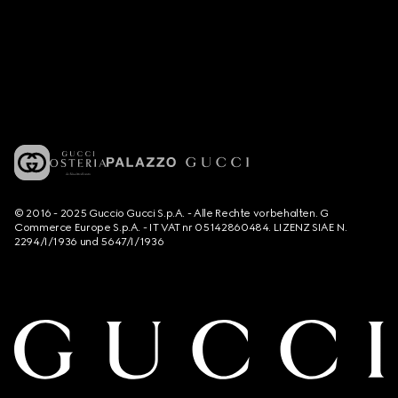
© 2016 - 2025 Guccio Gucci S.p.A. - Alle Rechte vorbehalten. G
Commerce Europe S.p.A. - IT VAT nr 05142860484. LIZENZ SIAE N.
2294/I/1936 und 5647/I/1936