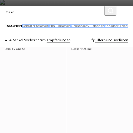
Damen
TASCHEN
Schultertaschen
Mini-Taschen
Crossbody-Taschen
Shopper Tasche
454 Artikel
Sortiert nach
Empfehlungen
Filtern und sortieren
Exklusiv Online
Exklusiv Online