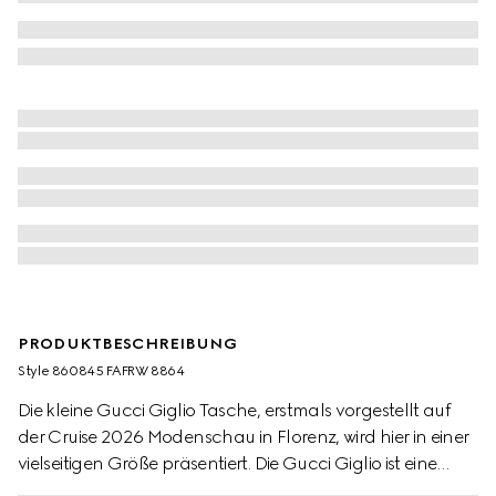
PRODUKTBESCHREIBUNG
Style ‎860845 FAFRW 8864
Die kleine Gucci Giglio Tasche, erstmals vorgestellt auf
der Cruise 2026 Modenschau in Florenz, wird hier in einer
vielseitigen Größe präsentiert. Die Gucci Giglio ist eine
Hommage an die italienischen Wurzeln des Hauses und