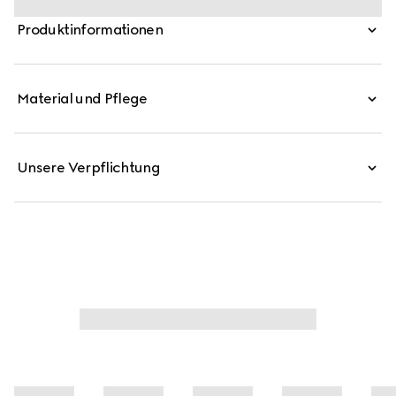
steht zugleich für Kontinuität und Neuerfindung. Diese
Produktinformationen
geräumige Tasche aus GG Denim wird von einem Besatz
mit dem Gucci Web und einer herausnehmbaren Pouch
komplettiert.
Material und Pflege
Unsere Verpflichtung