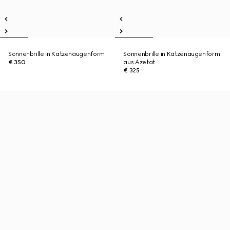
Sonnenbrille in Katzenaugenform
Sonnenbrille in Katzenaugenform
€ 350
aus Azetat
€ 325