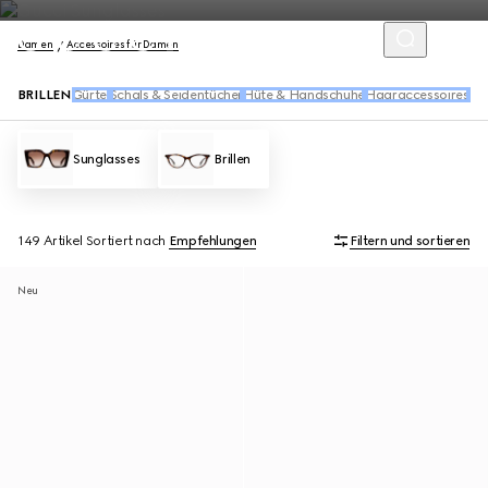
Damen
Accessoires für Damen
BRILLEN
Gürtel
Schals & Seidentücher
Hüte & Handschuhe
Haaraccessoires
So
Sunglasses
Brillen
149 Artikel
Sortiert nach
Empfehlungen
Filtern und sortieren
Neu