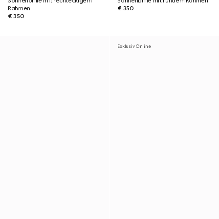
Sonnenbrille mit rechteckigem
Sonnenbrille mit rundem Rahmen
Rahmen
€ 350
€ 350
Exklusiv Online