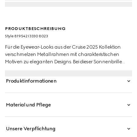
PRODUKTBESCHREIBUNG
Style ‎819542 I3330 8023
Für die Eyewear-Looks aus der Cruise 2025 Kollektion
verschmelzen Metallrahmen mit charakteristischen
Motiven zu eleganten Designs. Bei dieser Sonnenbrille
erscheint das Gucci Logo als Cut-out-Detail an den
Bügeln.
Produktinformationen
Material und Pflege
Unsere Verpflichtung