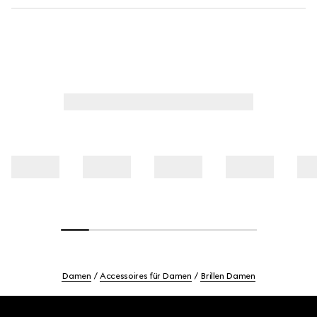
Damen
Accessoires für Damen
Brillen Damen
Footer