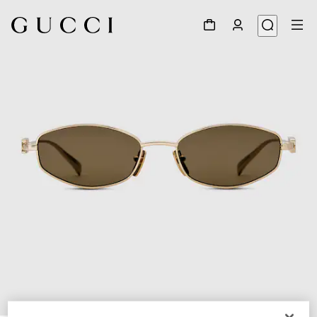
1
/
3