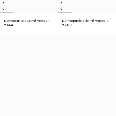
Damenpantolette mit Horsebit
Damenpantolette mit Horsebit
€ 650
€ 600