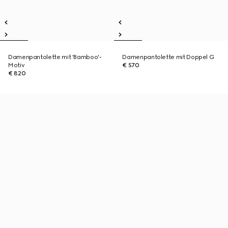
Damenpantolette mit 'Bamboo'-
Damenpantolette mit Doppel G
Motiv
€ 570
€ 820