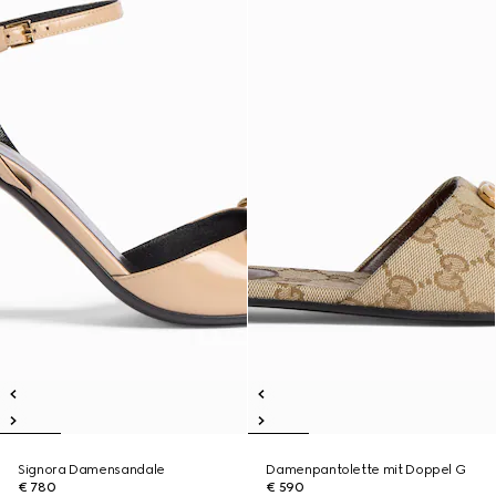
Signora Damensandale
Damenpantolette mit Doppel G
€ 780
€ 590