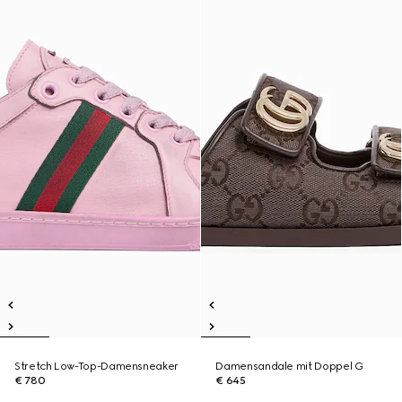
Stretch Low-Top-Damensneaker
Damensandale mit Doppel G
€ 780
€ 645