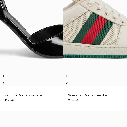
Signora Damensandale
Screener Damensneaker
€ 780
€ 850