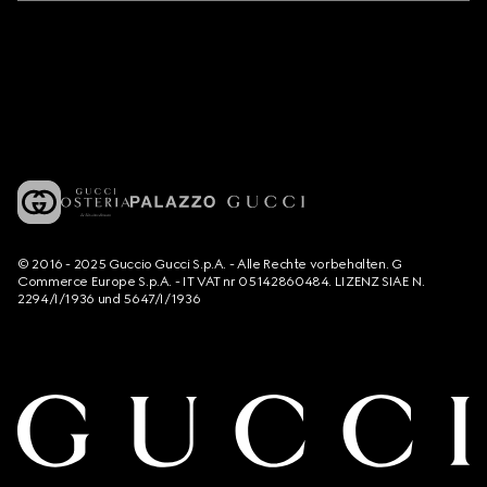
© 2016 - 2025 Guccio Gucci S.p.A. - Alle Rechte vorbehalten. G
Commerce Europe S.p.A. - IT VAT nr 05142860484. LIZENZ SIAE N.
2294/I/1936 und 5647/I/1936