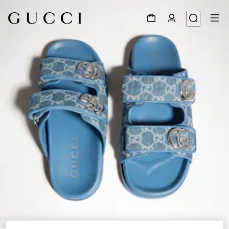
1
/
7