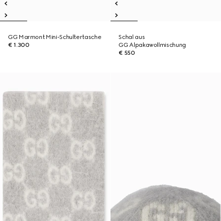
GG Marmont Mini-Schultertasche
Schal aus
€ 1.300
GG Alpakawollmischung
€ 550