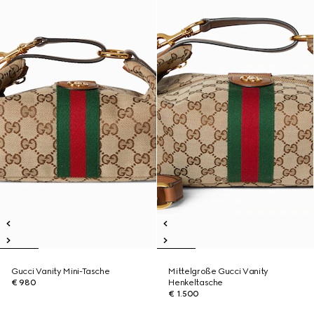
Gucci Vanity Mini-Tasche
Mittelgroße Gucci Vanity
€ 980
Henkeltasche
€ 1.500