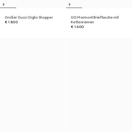
Großer Gucci Giglio Shopper
GG Marmont Brieftasche mit
€ 1.800
Kettenriemen
€ 1.600