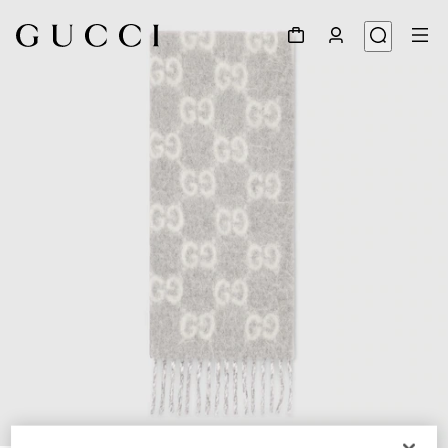
1
/
5