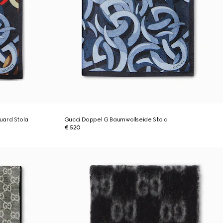
uard Stola
Gucci Doppel G Baumwollseide Stola
€ 520