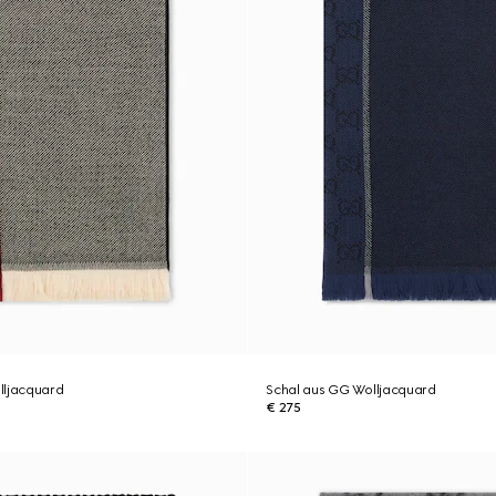
lljacquard
Schal aus GG Wolljacquard
€ 275