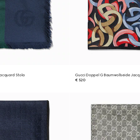
jacquard Stola
Gucci Doppel G Baumwollseide Jacq
€ 520