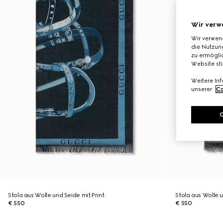
Wir verw
Wir verwen
die Nutzung
zu ermöglic
Website st
Weitere In
unserer
Co
Stola aus Wolle und Seide mit Print
Stola aus Wolle u
€ 550
€ 550