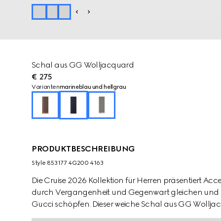
Schal aus GG Wolljacquard
€ 275
Varianten
marineblau und hellgrau
PRODUKTBESCHREIBUNG
Style ‎853177 4G200 4163
Die Cruise 2026 Kollektion für Herren präsentiert Acce
durch Vergangenheit und Gegenwart gleichen und ih
Gucci schöpfen. Dieser weiche Schal aus GG Wollja
komplettiert.