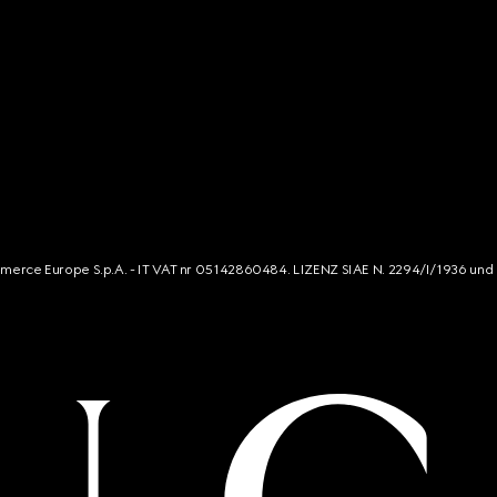
mmerce Europe S.p.A. - IT VAT nr 05142860484. LIZENZ SIAE N. 2294/I/1936 und