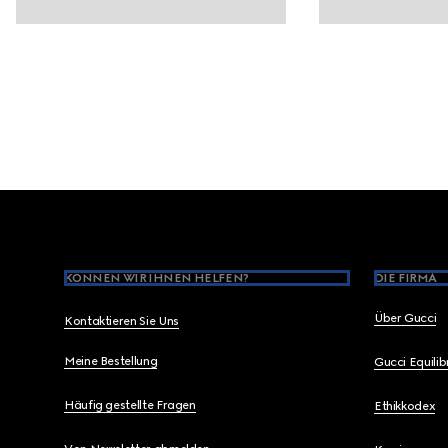
Footer
KÖNNEN WIR IHNEN HELFEN?
DIE FIRMA
Über Gucci
Kontaktieren Sie Uns
Meine Bestellung
Gucci Equili
Häufig gestellte Fragen
Ethikkodex