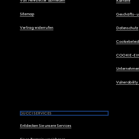
Von Newsletter abmelden
Karriere
Sitemap
Geschäfts- 
Vertrag widerrufen
Datenschutz
Cookiebeleid
COOKIE-EI
Unternehmen
Vulnerability
GUCCI SERVICES
Entdecken Sie unsere Services