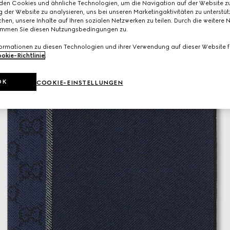
den Cookies und ähnliche Technologien, um die Navigation auf der Website zu
 der Website zu analysieren, uns bei unseren Marketingaktivitäten zu unterstü
hen, unsere Inhalte auf Ihren sozialen Netzwerken zu teilen. Durch die weitere 
immen Sie diesen Nutzungsbedingungen zu.
formationen zu diesen Technologien und ihrer Verwendung auf dieser Website fi
okie-Richtlinie
.
OK
COOKIE-EINSTELLUNGEN