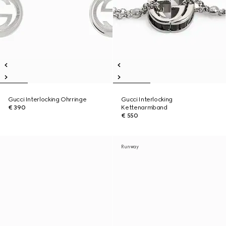
Gucci Interlocking Ohrringe
Gucci Interlocking
€ 390
Kettenarmband
€ 550
Runway