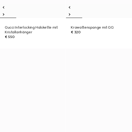
Gucci Interlocking Halskette mit
Krawattenspange mit GG
Kristallanhänger
€ 320
€ 550