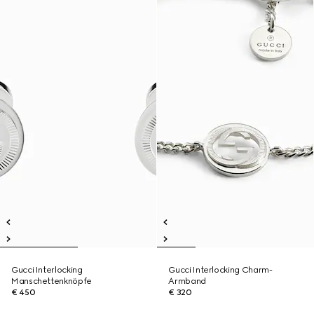
Gucci Interlocking
Gucci Interlocking Charm-
Manschettenknöpfe
Armband
€ 450
€ 320