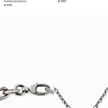
Kettenarmband
€ 590
€ 390