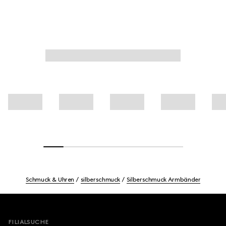
Schmuck & Uhren
silberschmuck
Silberschmuck Armbänder
Footer
FILIALSUCHE