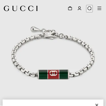
1
/
3