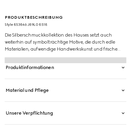
PRODUKTBESCHREIBUNG
Style ‎853846 J89L0 8518
Die Silberschmuckkollektion des Hauses setzt auch
weiterhin auf symbolträchtige Motive, die durch edle
Materialien, aufwendige Handwerkskunst und frische
Farben neu interpretiert werden – so auch bei diesem
Armband mit zylinderförmigem Web-Detail.
Produktinformationen
Material und Pflege
Unsere Verpflichtung